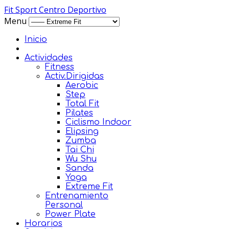
Fit Sport Centro Deportivo
Menu
Inicio
Actividades
Fitness
Activ.Dirigidas
Aerobic
Step
Total Fit
Pilates
Ciclismo Indoor
Elipsing
Zumba
Tai Chi
Wu Shu
Sanda
Yoga
Extreme Fit
Entrenamiento
Personal
Power Plate
Horarios